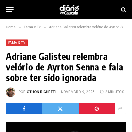
»
»
Home
Fama e Tv
Adriane Galisteu relembra velório de Ayrton Senna e fala sobre ter sido ignorada
FAMA E TV
Adriane Galisteu relembra
velório de Ayrton Senna e fala
sobre ter sido ignorada
POR
OTHON RIGHETTI
NOVEMBRO 9, 2025
2 MINUTOS