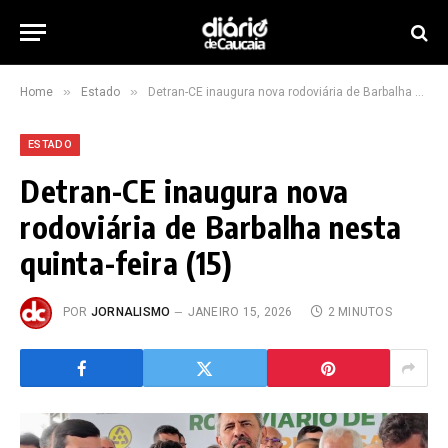
»
»
Home
Estado
Detran-CE inaugura nova rodoviária de Barbalha nesta quinta-feira (15)
ESTADO
Detran-CE inaugura nova
rodoviária de Barbalha nesta
quinta-feira (15)
POR
JORNALISMO
JANEIRO 15, 2026
2 MINUTOS