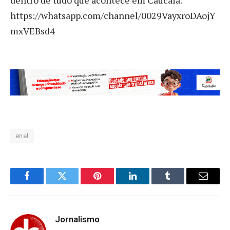
dentro de tudo que acontece em Caucaia:
https://whatsapp.com/channel/0029VayxroDAojY
mxVEBsd4
enel
Facebook
Twitter
Pinterest
LinkedIn
Tumblr
Email
Jornalismo