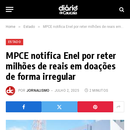
»
»
Home
Estado
MPCE notifica Enel por reter milhões de reais em doações de forma irregular
ESTADO
MPCE notifica Enel por reter
milhões de reais em doações
de forma irregular
POR
JORNALISMO
JULHO 2, 2025
2 MINUTOS