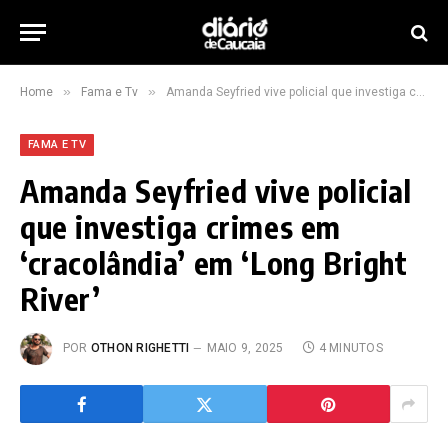
»
»
Home
Fama e Tv
Amanda Seyfried vive policial que investiga crimes em ‘cracolândia’ em ‘Long Bright River’
FAMA E TV
Amanda Seyfried vive policial
que investiga crimes em
‘cracolândia’ em ‘Long Bright
River’
POR
OTHON RIGHETTI
MAIO 9, 2025
4 MINUTOS