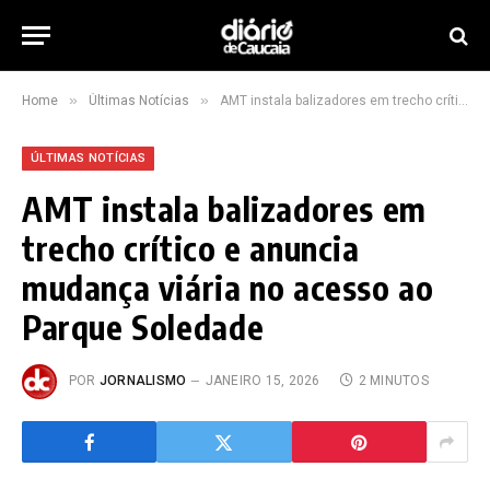
»
»
Home
Últimas Notícias
AMT instala balizadores em trecho crítico e anuncia mudança viária no acesso ao Parque Soledade
ÚLTIMAS NOTÍCIAS
AMT instala balizadores em
trecho crítico e anuncia
mudança viária no acesso ao
Parque Soledade
POR
JORNALISMO
JANEIRO 15, 2026
2 MINUTOS