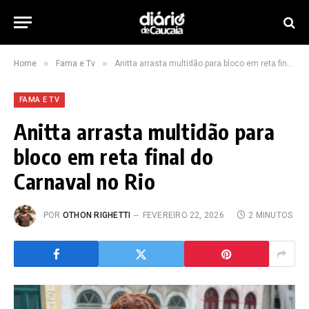
»
»
Home
Fama e Tv
Anitta arrasta multidão para bloco em reta final do Carnaval no Rio
FAMA E TV
Anitta arrasta multidão para
bloco em reta final do
Carnaval no Rio
POR
OTHON RIGHETTI
FEVEREIRO 22, 2026
2 MINUTOS