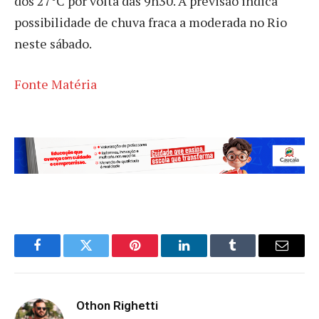
dos 27°C por volta das 9h30. A previsão indica
possibilidade de chuva fraca a moderada no Rio
neste sábado.
Fonte Matéria
Facebook
Twitter
Pinterest
LinkedIn
Tumblr
Email
Othon Righetti