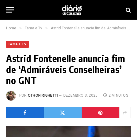
»
»
Home
Fama e Tv
Astrid Fontenelle anuncia fim de ‘Admiráveis Conselheiras’ no GNT
FAMA E TV
Astrid Fontenelle anuncia fim
de ‘Admiráveis Conselheiras’
no GNT
POR
OTHON RIGHETTI
DEZEMBRO 3, 2025
2 MINUTOS