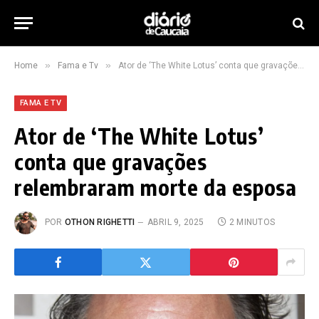
»
»
Home
Fama e Tv
Ator de ‘The White Lotus’ conta que gravações relembraram morte da esposa
FAMA E TV
Ator de ‘The White Lotus’
conta que gravações
relembraram morte da esposa
POR
OTHON RIGHETTI
ABRIL 9, 2025
2 MINUTOS