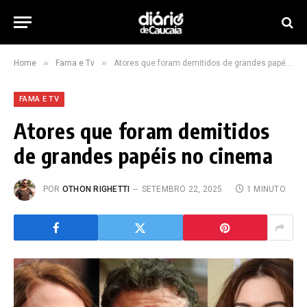
»
»
Home
Fama e Tv
Atores que foram demitidos de grandes papéis no cinema
FAMA E TV
Atores que foram demitidos
de grandes papéis no cinema
POR
OTHON RIGHETTI
SETEMBRO 22, 2025
1 MINUTO