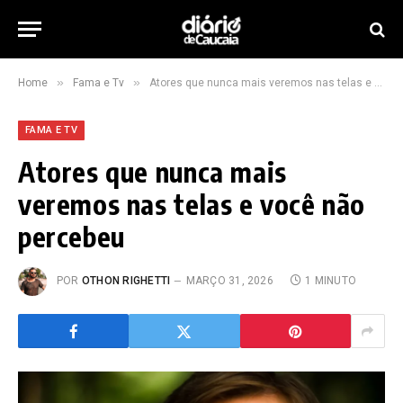
»
»
Home
Fama e Tv
Atores que nunca mais veremos nas telas e você não percebeu
FAMA E TV
Atores que nunca mais
veremos nas telas e você não
percebeu
POR
OTHON RIGHETTI
MARÇO 31, 2026
1 MINUTO