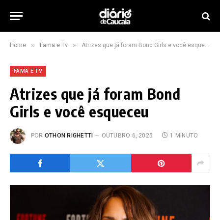
»
»
Home
Fama e Tv
Atrizes que já foram Bond Girls e você esqueceu
FAMA E TV
Atrizes que já foram Bond
Girls e você esqueceu
POR
OTHON RIGHETTI
OUTUBRO 6, 2025
1 MINUTO