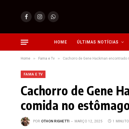
Facebook
Instagram
WhatsApp
HOME
ÚLTIMAS NOTÍCIAS
»
»
Home
Fama e Tv
Cachorro de Gene Hackman encontrado 
FAMA E TV
Cachorro de Gene H
comida no estômag
POR
OTHON RIGHETTI
MARÇO 12, 2025
1 MINUT