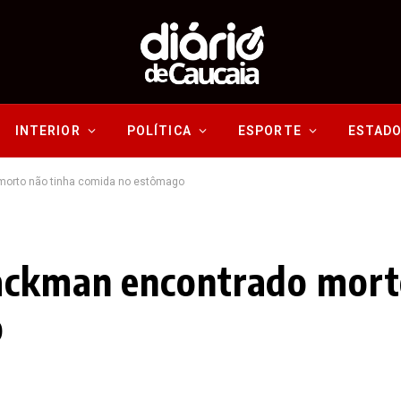
INTERIOR
POLÍTICA
ESPORTE
ESTAD
morto não tinha comida no estômago
ackman encontrado mort
o
O