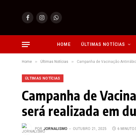
Facebook
Instagram
WhatsApp
HOME
ÚLTIMAS NOTÍCIAS
»
»
Home
Últimas Notícias
Campanha de Vacinação Antirrábic
ÚLTIMAS NOTÍCIAS
Campanha de Vacina
será realizada em d
POR
JORNALISMO
OUTUBRO 21, 2025
6 MINUTO