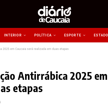
INTERIOR
POLÍTICA
ESPORTE
ESTAD
a 2025 em Caucaia será realizada em duas etapas
ção Antirrábica 2025 em
uas etapas
S