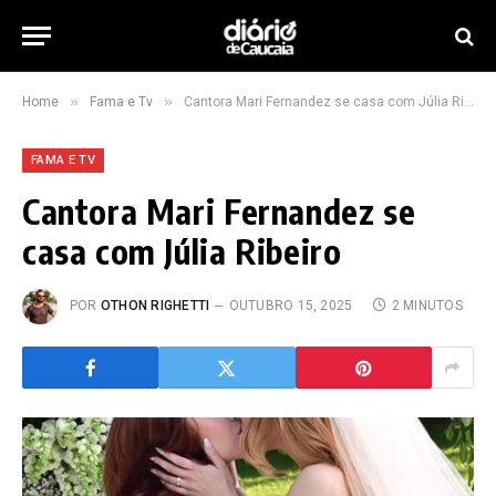
»
»
Home
Fama e Tv
Cantora Mari Fernandez se casa com Júlia Ribeiro
FAMA E TV
Cantora Mari Fernandez se
casa com Júlia Ribeiro
POR
OTHON RIGHETTI
OUTUBRO 15, 2025
2 MINUTOS