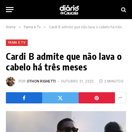
»
»
Home
Fama e Tv
Cardi B admite que não lava o cabelo há três meses
FAMA E TV
Cardi B admite que não lava o
cabelo há três meses
POR
OTHON RIGHETTI
OUTUBRO 31, 2025
2 MINUTOS