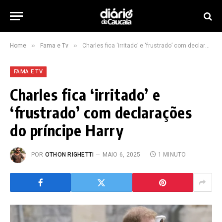
»
»
Home
Fama e Tv
Charles fica ‘irritado’ e ‘frustrado’ com declarações do príncipe Harry
FAMA E TV
Charles fica ‘irritado’ e
‘frustrado’ com declarações
do príncipe Harry
POR
OTHON RIGHETTI
MAIO 6, 2025
1 MINUTO