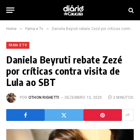
»
»
Home
Fama e Tv
Daniela Beyruti rebate Zezé por críticas contra visita de Lula ao SBT
FAMA E TV
Daniela Beyruti rebate Zezé
por críticas contra visita de
Lula ao SBT
POR
OTHON RIGHETTI
DEZEMBRO 15, 2025
2 MINUTOS