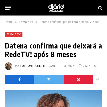
»
»
Home
Fama e Tv
Datena confirma que deixará a RedeTV! após 8 meses
FAMA E TV
Datena confirma que deixará a
RedeTV! após 8 meses
POR
OTHON RIGHETTI
JANEIRO 23, 2026
2 MINUTOS