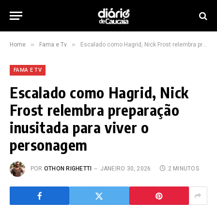
»
»
Home
Fama e Tv
Escalado como Hagrid, Nick Frost relembra preparação inusitada para viver o personagem
FAMA E TV
Escalado como Hagrid, Nick
Frost relembra preparação
inusitada para viver o
personagem
POR
OTHON RIGHETTI
JANEIRO 30, 2026
2 MINUTOS