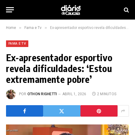
»
»
Home
Fama e Tv
Ex-apresentador esportivo revela dificuldades: ‘Estou extremamente pobre’
FAMA E TV
Ex-apresentador esportivo
revela dificuldades: ‘Estou
extremamente pobre’
POR
OTHON RIGHETTI
ABRIL 1, 2026
2 MINUTOS