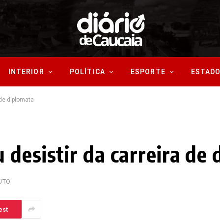
INTERIOR
POLÍTICA
ESPORTE
ESTAD
 de diplomata
 desistir da carreira de
UTO
est