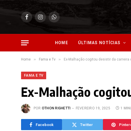
Facebook
Instagram
WhatsApp
HOME
ÚLTIMAS NOTÍCIAS
»
»
Home
Fama e Tv
Ex-Malhação cogitou desistir da carreira
FAMA E TV
Ex-Malhação cogitou
POR
OTHON RIGHETTI
FEVEREIRO 19, 2025
1 MIN
Facebook
Twitter
Pinter