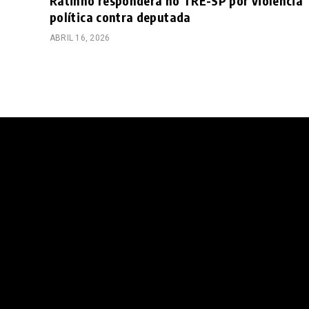
Ratinho responderá no TRE-SP por violência
política contra deputada
ABRIL 16, 2026