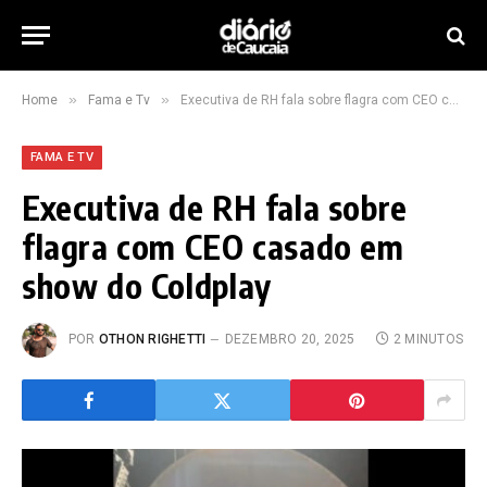
»
»
Home
Fama e Tv
Executiva de RH fala sobre flagra com CEO casado em show do Coldplay
FAMA E TV
Executiva de RH fala sobre
flagra com CEO casado em
show do Coldplay
POR
OTHON RIGHETTI
DEZEMBRO 20, 2025
2 MINUTOS