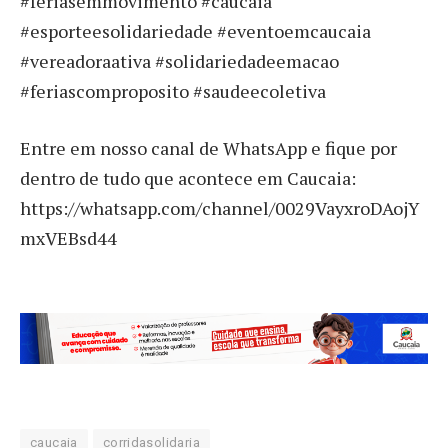
#feriasemmovimento #caucaia
#esporteesolidariedade #eventoemcaucaia
#vereadoraativa #solidariedadeemacao
#feriascomproposito #saudeecoletiva
Entre em nosso canal de WhatsApp e fique por
dentro de tudo que acontece em Caucaia:
https://whatsapp.com/channel/0029VayxroDAojY
mxVEBsd44
caucaia
corridasolidaria