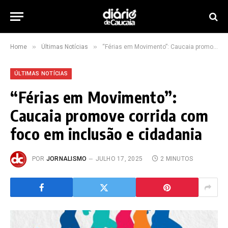
»
»
Home
Últimas Notícias
“Férias em Movimento”: Caucaia promove corrida com foco em inclusão e cidadania
ÚLTIMAS NOTÍCIAS
“Férias em Movimento”:
Caucaia promove corrida com
foco em inclusão e cidadania
POR
JORNALISMO
JULHO 17, 2025
2 MINUTOS