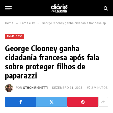
»
»
Home
Fama e Tv
George Clooney ganha cidadania francesa após fala sobre proteger filhos de paparazzi
FAMA E TV
George Clooney ganha
cidadania francesa após fala
sobre proteger filhos de
paparazzi
POR
OTHON RIGHETTI
DEZEMBRO 31, 2025
2 MINUTOS