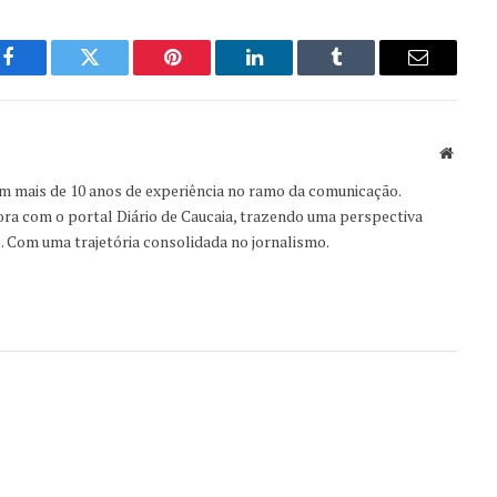
Facebook
Twitter
Pinterest
LinkedIn
Tumblr
Email
Websit
om mais de 10 anos de experiência no ramo da comunicação.
ora com o portal Diário de Caucaia, trazendo uma perspectiva
s. Com uma trajetória consolidada no jornalismo.