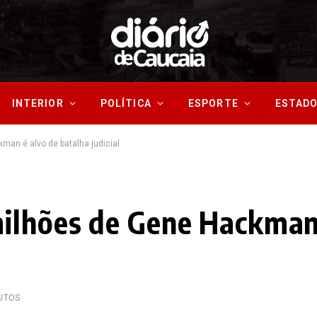
INTERIOR
POLÍTICA
ESPORTE
ESTAD
an é alvo de batalha judicial
ilhões de Gene Hackman
UTOS