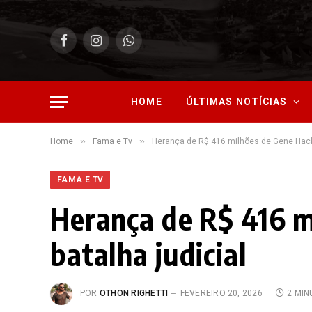
Facebook
Instagram
WhatsApp
HOME
ÚLTIMAS NOTÍCIAS
»
»
Home
Fama e Tv
Herança de R$ 416 milhões de Gene Hackm
FAMA E TV
Herança de R$ 416 m
batalha judicial
POR
OTHON RIGHETTI
FEVEREIRO 20, 2026
2 MIN