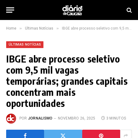
»
»
Home
Últimas Notícias
IBGE abre processo seletivo com 9,5 mil vagas temporárias; grandes capitais concentram mais oportunidades
ÚLTIMAS NOTÍCIAS
IBGE abre processo seletivo
com 9,5 mil vagas
temporárias; grandes capitais
concentram mais
oportunidades
POR
JORNALISMO
NOVEMBRO 26, 2025
3 MINUTOS