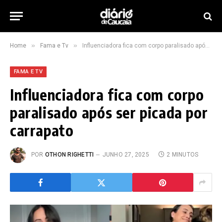
»
»
Home
Fama e Tv
Influenciadora fica com corpo paralisado após ser picada por carrapato
FAMA E TV
Influenciadora fica com corpo
paralisado após ser picada por
carrapato
POR
OTHON RIGHETTI
JUNHO 27, 2025
2 MINUTOS