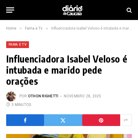
»
»
Home
Fama e Tv
Influenciadora Isabel Veloso é intubada e marido pede orações
FAMA E TV
Influenciadora Isabel Veloso é
intubada e marido pede
orações
POR
OTHON RIGHETTI
NOVEMBRO 28, 2025
3 MINUTOS