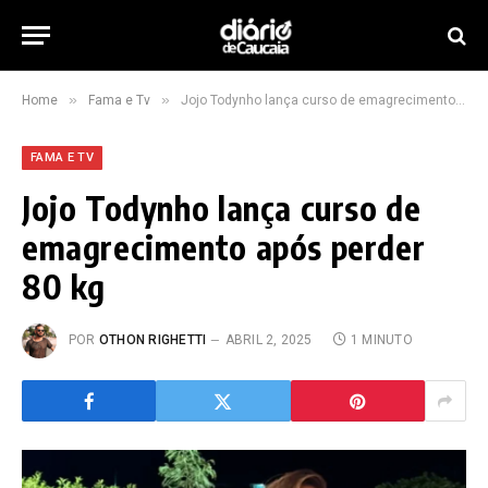
»
»
Home
Fama e Tv
Jojo Todynho lança curso de emagrecimento após perder 80 kg
FAMA E TV
Jojo Todynho lança curso de
emagrecimento após perder
80 kg
POR
OTHON RIGHETTI
ABRIL 2, 2025
1 MINUTO