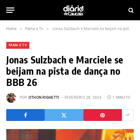
»
»
Home
Fama e Tv
Jonas Sulzbach e Marciele se beijam na pista de dança no BBB 26
FAMA E TV
Jonas Sulzbach e Marciele se
beijam na pista de dança no
BBB 26
POR
OTHON RIGHETTI
FEVEREIRO 28, 2026
1 MINUTO