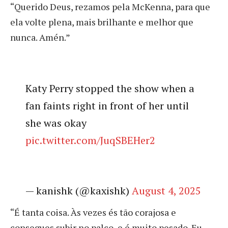
“Querido Deus, rezamos pela McKenna, para que
ela volte plena, mais brilhante e melhor que
nunca. Amén.”
Katy Perry stopped the show when a
fan faints right in front of her until
she was okay️
pic.twitter.com/JuqSBEHer2
— kanishk (@kaxishk)
August 4, 2025
“É tanta coisa. Às vezes és tão corajosa e
consegues subir no palco, e é muito pesado. Eu