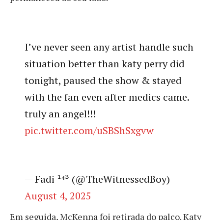
I’ve never seen any artist handle such
situation better than katy perry did
tonight, paused the show & stayed
with the fan even after medics came.
truly an angel!!!
pic.twitter.com/uSBShSxgvw
— Fadi ¹⁴³ (@TheWitnessedBoy)
August 4, 2025
Em seguida, McKenna foi retirada do palco. Katy