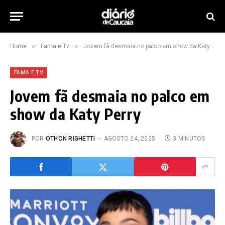
»
»
Home
Fama e Tv
Jovem fã desmaia no palco em show da Katy Perry
FAMA E TV
Jovem fã desmaia no palco em
show da Katy Perry
POR
OTHON RIGHETTI
AGOSTO 24, 2025
3 MINUTOS