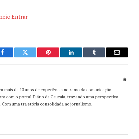
Facebook
Twitter
Pinterest
LinkedIn
Tumblr
Email
Websit
om mais de 10 anos de experiência no ramo da comunicação.
ora com o portal Diário de Caucaia, trazendo uma perspectiva
s. Com uma trajetória consolidada no jornalismo.