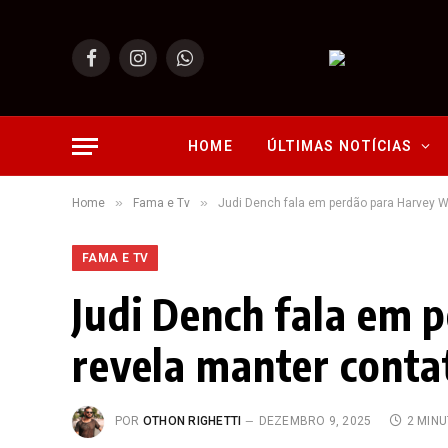
Facebook
Instagram
WhatsApp
HOME
ÚLTIMAS NOTÍCIAS
»
»
Home
Fama e Tv
Judi Dench fala em perdão para Harvey W
FAMA E TV
Judi Dench fala em 
revela manter conta
POR
OTHON RIGHETTI
DEZEMBRO 9, 2025
2 MIN