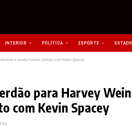
INTERIOR
POLÍTICA
ESPORTE
ESTAD
einstein e revela manter contato com Kevin Spacey
perdão para Harvey Wein
to com Kevin Spacey
UTOS