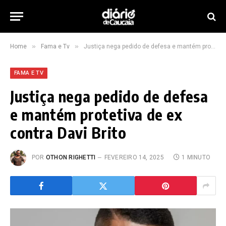
»
»
Home
Fama e Tv
Justiça nega pedido de defesa e mantém protetiva de ex contra Davi Brito
FAMA E TV
Justiça nega pedido de defesa
e mantém protetiva de ex
contra Davi Brito
POR
OTHON RIGHETTI
FEVEREIRO 14, 2025
1 MINUTO