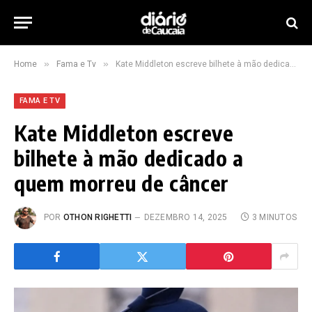
»
»
Home
Fama e Tv
Kate Middleton escreve bilhete à mão dedicado a quem morreu de câncer
FAMA E TV
Kate Middleton escreve
bilhete à mão dedicado a
quem morreu de câncer
POR
OTHON RIGHETTI
DEZEMBRO 14, 2025
3 MINUTOS