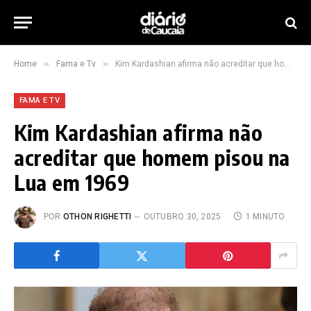
»
»
Home
Fama e Tv
Kim Kardashian afirma não acreditar que homem pisou na Lua em 1969
FAMA E TV
Kim Kardashian afirma não
acreditar que homem pisou na
Lua em 1969
POR
OTHON RIGHETTI
OUTUBRO 30, 2025
1 MINUTO