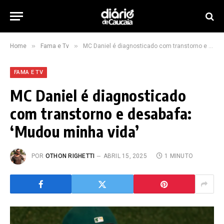
»
»
Home
Fama e Tv
MC Daniel é diagnosticado com transtorno e desabafa: ‘Mudou minha vida’
FAMA E TV
MC Daniel é diagnosticado
com transtorno e desabafa:
‘Mudou minha vida’
POR
OTHON RIGHETTI
ABRIL 15, 2025
1 MINUTO