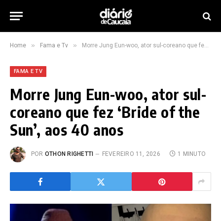
»
»
Home
Fama e Tv
Morre Jung Eun-woo, ator sul-coreano que fez ‘Bride of the Sun’, aos 40 anos
FAMA E TV
Morre Jung Eun-woo, ator sul-
coreano que fez ‘Bride of the
Sun’, aos 40 anos
POR
OTHON RIGHETTI
FEVEREIRO 11, 2026
1 MINUTO