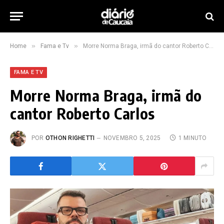
»
»
Home
Fama e Tv
Morre Norma Braga, irmã do cantor Roberto Carlos
FAMA E TV
Morre Norma Braga, irmã do
cantor Roberto Carlos
POR
OTHON RIGHETTI
NOVEMBRO 5, 2025
1 MINUTO