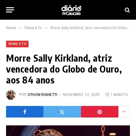
»
»
Home
Fama e Tv
Morre Sally Kirkland, atriz vencedora do Globo de Ouro, aos 84 anos
FAMA E TV
Morre Sally Kirkland, atriz
vencedora do Globo de Ouro,
aos 84 anos
POR
OTHON RIGHETTI
NOVEMBRO 12, 2025
1 MINUTO