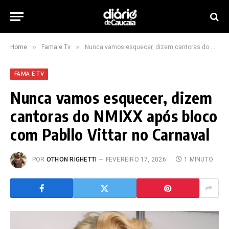
»
»
Home
Fama e Tv
Nunca vamos esquecer, dizem cantoras do NMIXX após bloco com Pabllo Vittar no Carnaval
FAMA E TV
Nunca vamos esquecer, dizem
cantoras do NMIXX após bloco
com Pabllo Vittar no Carnaval
POR
OTHON RIGHETTI
FEVEREIRO 17, 2026
1 MINUTO