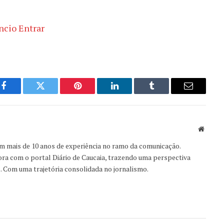
Facebook
Twitter
Pinterest
LinkedIn
Tumblr
Email
Websit
om mais de 10 anos de experiência no ramo da comunicação.
ora com o portal Diário de Caucaia, trazendo uma perspectiva
s. Com uma trajetória consolidada no jornalismo.