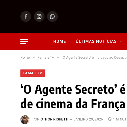
Facebook
Instagram
WhatsApp
HOME
ÚLTIMAS NOTÍCIAS
»
»
Home
Fama e Tv
‘O Agente Secreto’ é indicado ao César, 
FAMA E TV
‘O Agente Secreto’ é
de cinema da França
POR
OTHON RIGHETTI
JANEIRO 29, 2026
1 MINU