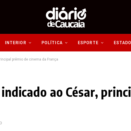
INTERIOR
POLÍTICA
ESPORTE
ESTAD
principal prêmio de cinema da França
 indicado ao César, princ
TO