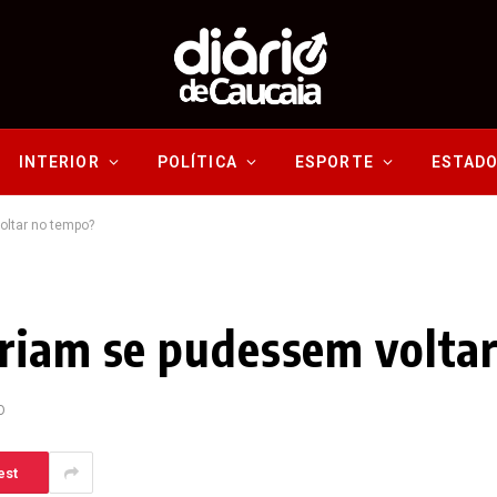
INTERIOR
POLÍTICA
ESPORTE
ESTAD
oltar no tempo?
ariam se pudessem volta
O
est