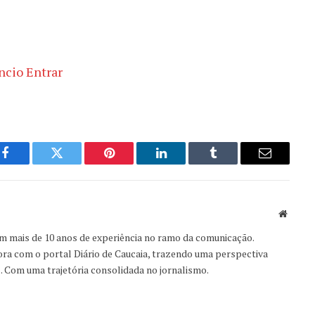
Facebook
Twitter
Pinterest
LinkedIn
Tumblr
Email
Websit
om mais de 10 anos de experiência no ramo da comunicação.
ora com o portal Diário de Caucaia, trazendo uma perspectiva
s. Com uma trajetória consolidada no jornalismo.