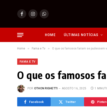
Facebook
Instagram
WhatsApp
HOME
ÚLTIMAS NOTÍCIAS
»
»
Home
Fama e Tv
O que os famosos fariam se pudessem v
FAMA E TV
O que os famosos f
POR
OTHON RIGHETTI
AGOSTO 16, 2025
1 MINUT
Facebook
Twitter
Pinter