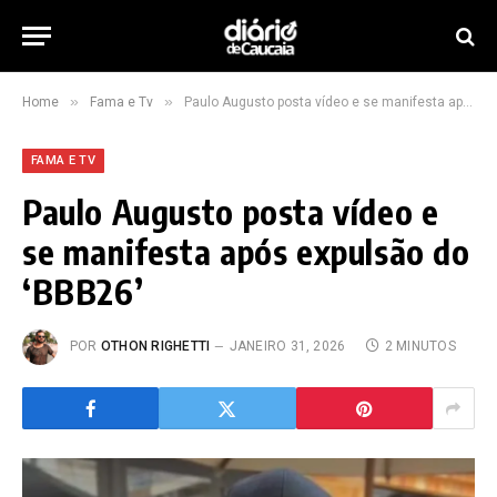
»
»
Home
Fama e Tv
Paulo Augusto posta vídeo e se manifesta após expulsão do ‘BBB26’
FAMA E TV
Paulo Augusto posta vídeo e
se manifesta após expulsão do
‘BBB26’
POR
OTHON RIGHETTI
JANEIRO 31, 2026
2 MINUTOS