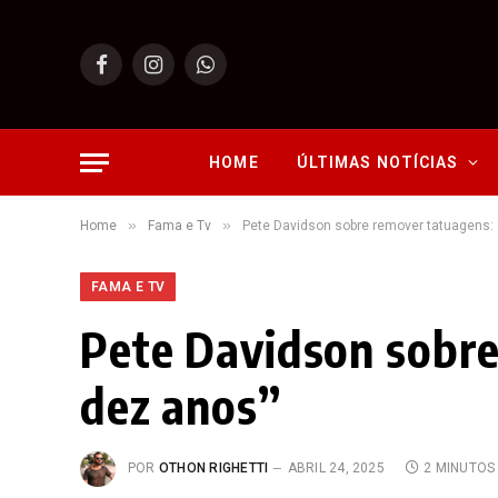
Facebook
Instagram
WhatsApp
HOME
ÚLTIMAS NOTÍCIAS
»
»
Home
Fama e Tv
Pete Davidson sobre remover tatuagens:
FAMA E TV
Pete Davidson sobre
dez anos”
POR
OTHON RIGHETTI
ABRIL 24, 2025
2 MINUTOS