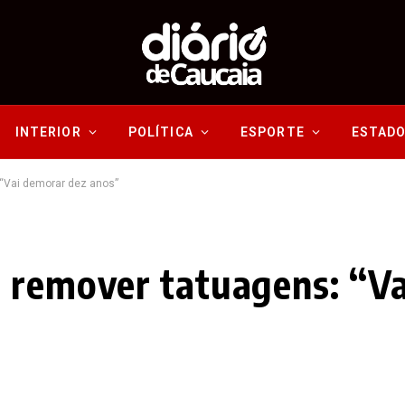
INTERIOR
POLÍTICA
ESPORTE
ESTAD
 “Vai demorar dez anos”
 remover tatuagens: “V