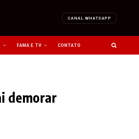
CANAL WHATSAPP
O
FAMA E TV
CONTATO
ai demorar