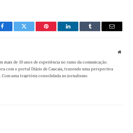
Facebook
Twitter
Pinterest
LinkedIn
Tumblr
Email
Websit
om mais de 10 anos de experiência no ramo da comunicação.
ora com o portal Diário de Caucaia, trazendo uma perspectiva
s. Com uma trajetória consolidada no jornalismo.