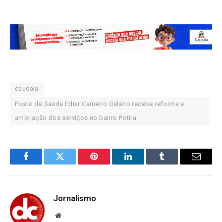
caucaia
Posto de Saúde Ednir Carneiro Galeno recebe reforma e
ampliação dos serviços no bairro Potira
Facebook
Twitter
Pinterest
LinkedIn
Tumblr
Email
Jornalismo
Website