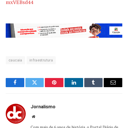
mxVEBsd44
caucaia
infraestrutura
Facebook
Twitter
Pinterest
LinkedIn
Tumblr
Email
Jornalismo
Website
Com mais de 6 anos de história, o Portal Diário de