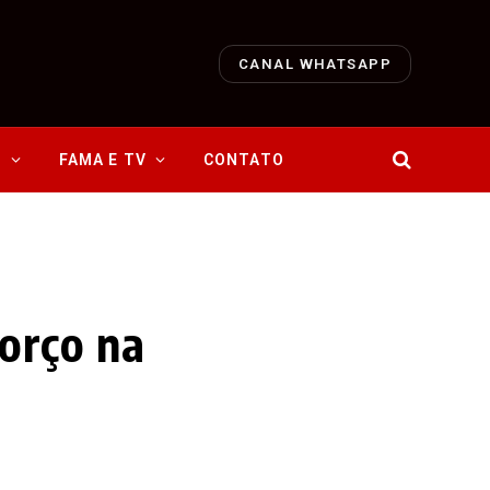
CANAL WHATSAPP
O
FAMA E TV
CONTATO
forço na