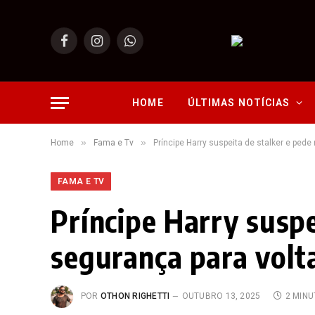
Facebook
Instagram
WhatsApp
HOME
ÚLTIMAS NOTÍCIAS
»
»
Home
Fama e Tv
Príncipe Harry suspeita de stalker e pede 
FAMA E TV
Príncipe Harry suspe
segurança para volta
POR
OTHON RIGHETTI
OUTUBRO 13, 2025
2 MIN