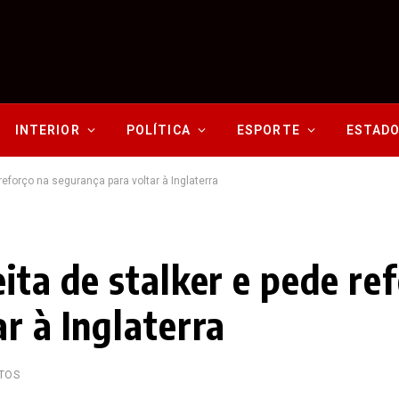
INTERIOR
POLÍTICA
ESPORTE
ESTAD
reforço na segurança para voltar à Inglaterra
ita de stalker e pede re
r à Inglaterra
UTOS