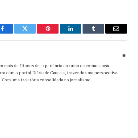
Facebook
Twitter
Pinterest
LinkedIn
Tumblr
Email
Websit
om mais de 10 anos de experiência no ramo da comunicação.
ora com o portal Diário de Caucaia, trazendo uma perspectiva
s. Com uma trajetória consolidada no jornalismo.