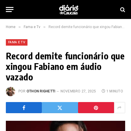
»
»
Home
Fama e Tv
Record demite funcionário que xingou Fabiano em áudio vazado
FAMA E TV
Record demite funcionário que
xingou Fabiano em áudio
vazado
POR
OTHON RIGHETTI
NOVEMBRO 27, 2025
1 MINUTO