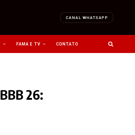
CANAL WHATSAPP
O
FAMA E TV
CONTATO
 BBB 26: