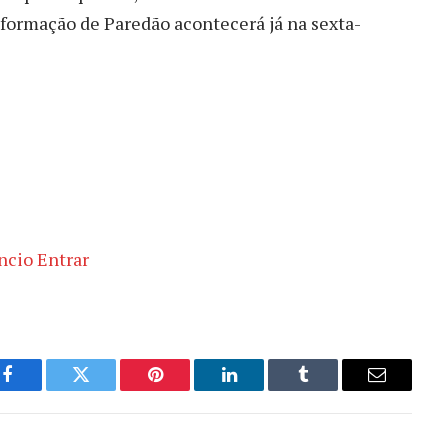
e formação de Paredão acontecerá já na sexta-
Facebook
Twitter
Pinterest
LinkedIn
Tumblr
Email