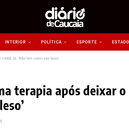
INTERIOR
POLÍTICA
ESPORTE
ESTAD
 o BBB 26: ‘Não tem como sair ileso’
a terapia após deixar o
leso’
OS