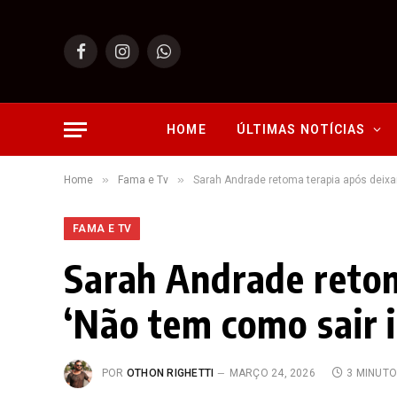
Facebook
Instagram
WhatsApp
HOME
ÚLTIMAS NOTÍCIAS
»
»
Home
Fama e Tv
Sarah Andrade retoma terapia após deixar
FAMA E TV
Sarah Andrade retom
‘Não tem como sair i
POR
OTHON RIGHETTI
MARÇO 24, 2026
3 MINUT