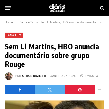
»
»
Home
Fama e Tv
Sem Li Martins, HBO anuncia documentário sobre grupo Rouge
FAMA E TV
Sem Li Martins, HBO anuncia
documentário sobre grupo
Rouge
POR
OTHON RIGHETTI
JANEIRO 27, 2026
1 MINUTO